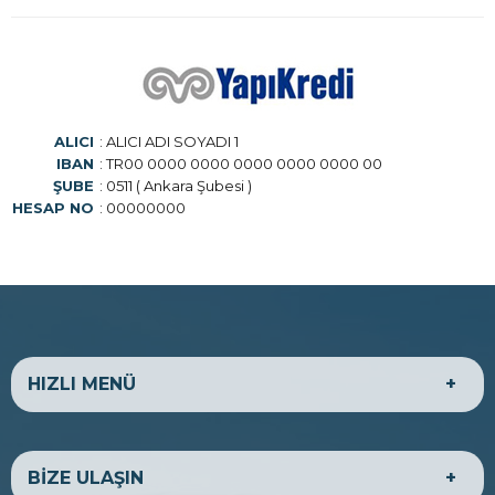
ALICI
: ALICI ADI SOYADI 1
IBAN
: TR00 0000 0000 0000 0000 0000 00
ŞUBE
: 0511 ( Ankara Şubesi )
HESAP NO
: 00000000
HIZLI MENÜ
HAKKIMIZDA
EKONOMİK ARAÇLAR
BİZE ULAŞIN
LÜKS ARAÇLAR
TİCARİ ARAÇLAR