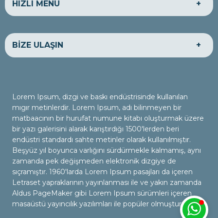
HIZLI MENÜ
HAKKIMIZDA
EKONOMİK ARAÇLAR
BİZE ULAŞIN
LÜKS ARAÇLAR
TİCARİ ARAÇLAR
SATILIK ARAÇLAR
BANKA HESAPLARIMIZ
BİZE ULAŞIN
ADRES
Firmanıza ait ulaşım ve iletişim bilgilerini tema paneli,
Lorem Ipsum, dizgi ve baskı endüstrisinde kullanılan
firma bilgileri sayfasından yönetebilirsiniz.
mıgır metinlerdir. Lorem Ipsum, adı bilinmeyen bir
matbaacının bir hurufat numune kitabı oluşturmak üzere
bir yazı galerisini alarak karıştırdığı 1500'lerden beri
ÇALIŞMA SAATLERİ
endüstri standardı sahte metinler olarak kullanılmıştır.
Hafta içi : 09:00 - 18:00
Beşyüz yıl boyunca varlığını sürdürmekle kalmamış, aynı
Hafta sonu : 10:00 - 15:00
zamanda pek değişmeden elektronik dizgiye de
sıçramıştır. 1960'larda Lorem Ipsum pasajları da içeren
Letraset yapraklarının yayınlanması ile ve yakın zamanda
İLETİŞİM
Aldus PageMaker gibi Lorem Ipsum sürümleri içeren
0322 000 00 00
masaüstü yayıncılık yazılımları ile popüler olmuştur.
iletisim@siteadresiniz.com