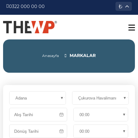
₺
0322 000 00 00
MARKALAR
Anasayfa