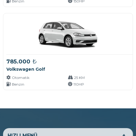
Benzin
150HP
₺
785.000
Volkswagen Golf
Otomatik
25 KM
Benzin
110HP
HIZLI MENÜ