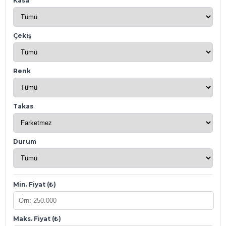
Kasa
Çekiş
Renk
Takas
Durum
Min. Fiyat (₺)
Maks. Fiyat (₺)