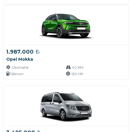
₺
1.987.000
Opel Mokka
Otomatik
40 KM
Benzin
130 HP