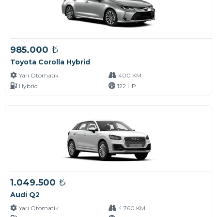
₺
985.000
Toyota Corolla Hybrid
Yarı Otomatik
400 KM
Hybrid
122 HP
₺
1.049.500
Audi Q2
Yarı Otomatik
4.760 KM