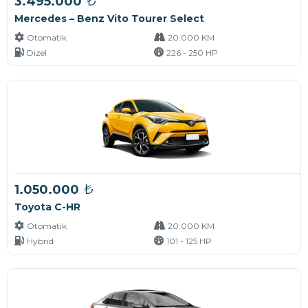
₺
3.495.000
Mercedes – Benz Vito Tourer Select
Otomatik
20.000 KM
Dizel
226 - 250 HP
₺
1.050.000
Toyota C-HR
Otomatik
20.000 KM
Hybrid
101 - 125 HP