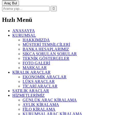
Araç Bul
Hızlı
Menü
ANASAYFA
KURUMSAL
HAKKIMIZDA
MÜŞTERİ TEMSİLCİLERİ
BANKA HESAPLARIMIZ
SIKÇA SORULAN SORULAR
TEKNİK GÖSTERGELER
FOTO GALERİ
MARKALAR
KİRALIK ARAÇLAR
EKONOMİK ARAÇLAR
LÜKS ARAÇLAR
TİCARİ ARAÇLAR
SATILIK ARAÇLAR
HİZMETLERİMİZ
GÜNLÜK ARAÇ KİRALAMA
AYLIK KİRALAMA
FİLO KİRALAMA
KURUMSAL ARAÇ KİRALAMA