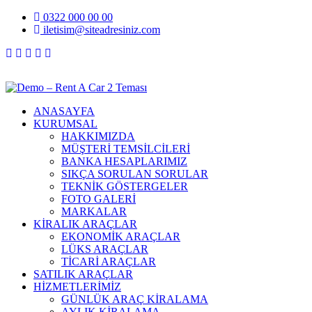
0322 000 00 00
iletisim@siteadresiniz.com
₺
ANASAYFA
KURUMSAL
HAKKIMIZDA
MÜŞTERİ TEMSİLCİLERİ
BANKA HESAPLARIMIZ
SIKÇA SORULAN SORULAR
TEKNİK GÖSTERGELER
FOTO GALERİ
MARKALAR
KİRALIK ARAÇLAR
EKONOMİK ARAÇLAR
LÜKS ARAÇLAR
TİCARİ ARAÇLAR
SATILIK ARAÇLAR
HİZMETLERİMİZ
GÜNLÜK ARAÇ KİRALAMA
AYLIK KİRALAMA