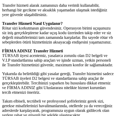
Transfer hizmeti alarak zamanınızı daha verimli kullanabilir,
herhangi bir gecikme ve aksaklık yaşamadan ulaşmak istediğiniz
yere güvenle ulaşabilirsiniz.
Transfer Hizmeti Nasıl Uygulanır?
Rötar sizi korkutmasın güvendesiniz. Operasyon birimi uçuşunuzu
siz iniş gerçekleştirene kadar uçuş kodu üzerinden takip eder ve siz
değerli misafirlerimizi tam zamanında karşılarlar. Bu sayede rötar vb
sebeplerden ötürü hizmetinizin aksayacağı endişesini yaşamazsınız.
FİRMA ADINIZ Transfer Hizmeti
TÜRSAB üyesi acentemiz, yasalarca zorunlu olan D2 belgeli ve
V.I.P standartlarına sahip araçları ve işinde uzman, yetkin personeli
ile Transfer hizmetinizi güvenle, maximum konfor ile sağlamaktadır.
Yukarıda da belirtildiği gibi yasalar gereği, Transfer hizmetini sadece
TÜRSAB üyeleri D2 belgesi ve standartlarına sahip araçlar ile
gerçekleştirebilir. Tercihinizi yaparken bu hususlara dikkat etmeniz
ve FİRMA ADINIZ gibi Uluslararası nitelikte hizmet kurumları
tercih etmenizi öneririz.
Takım elbiseli, tecrübeli ve profesyonel şoförlerimiz gerek sizi,
gerekse misafirlerinizi havalimanlarında, otellerde ya da vereceğiniz
adreslerde karşılayarak, programınıza uygun olarak gidilecek olan
yerlere rahat ve güvenli bir şekilde ulaştıracaktır.