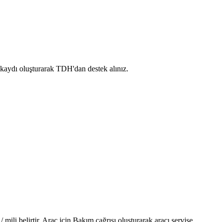
 kaydı oluşturarak TDH'dan destek alınız.
li belirtir. Araç için Bakım çağrısı oluşturarak aracı servise