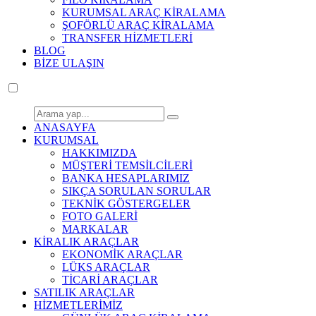
KURUMSAL ARAÇ KİRALAMA
ŞOFÖRLÜ ARAÇ KİRALAMA
TRANSFER HİZMETLERİ
BLOG
BİZE ULAŞIN
ANASAYFA
KURUMSAL
HAKKIMIZDA
MÜŞTERİ TEMSİLCİLERİ
BANKA HESAPLARIMIZ
SIKÇA SORULAN SORULAR
TEKNİK GÖSTERGELER
FOTO GALERİ
MARKALAR
KİRALIK ARAÇLAR
EKONOMİK ARAÇLAR
LÜKS ARAÇLAR
TİCARİ ARAÇLAR
SATILIK ARAÇLAR
HİZMETLERİMİZ