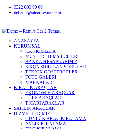
0322 000 00 00
iletisim@siteadresiniz.com
₺
ANASAYFA
KURUMSAL
HAKKIMIZDA
MÜŞTERİ TEMSİLCİLERİ
BANKA HESAPLARIMIZ
SIKÇA SORULAN SORULAR
TEKNİK GÖSTERGELER
FOTO GALERİ
MARKALAR
KİRALIK ARAÇLAR
EKONOMİK ARAÇLAR
LÜKS ARAÇLAR
TİCARİ ARAÇLAR
SATILIK ARAÇLAR
HİZMETLERİMİZ
GÜNLÜK ARAÇ KİRALAMA
AYLIK KİRALAMA
FİLO KİRALAMA