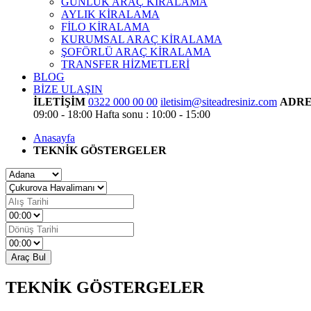
GÜNLÜK ARAÇ KİRALAMA
AYLIK KİRALAMA
FİLO KİRALAMA
KURUMSAL ARAÇ KİRALAMA
ŞOFÖRLÜ ARAÇ KİRALAMA
TRANSFER HİZMETLERİ
BLOG
BİZE ULAŞIN
İLETİŞİM
0322 000 00 00
iletisim@siteadresiniz.com
ADRE
09:00 - 18:00
Hafta sonu : 10:00 - 15:00
Anasayfa
TEKNİK GÖSTERGELER
Araç Bul
TEKNİK GÖSTERGELER