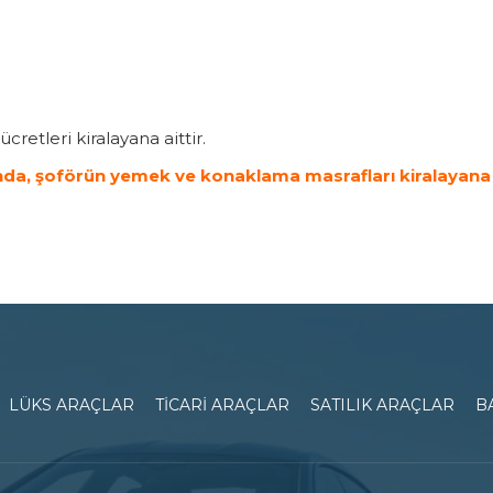
cretleri kiralayana aittir.
ğında, şoförün yemek ve konaklama masrafları kiralayana
LÜKS ARAÇLAR
TİCARİ ARAÇLAR
SATILIK ARAÇLAR
B