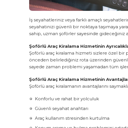
İş seyahatleriniz veya farklı amaçlı seyahatler
seyahatinizi güvenli bir noktaya taşımaya yar
sahip, uzman şoförler sayesinde gideceğiniz a
Şoförlü Araç Kiralama Hizmetinin Ayrıcalıkl
Şoförlü araç kiralama hizmeti sizlere özel bir p
önceden belirlediğiniz rota üzerinden güvenli
sayede zaman problemi yaşamadan tüm işlerin
Şoförlü Araç Kiralama Hizmetinin Avantajla
Şoförlü araç kiralamanın avantajlarını saymakla
Konforlu ve rahat bir yolculuk
Güvenli seyahat anahtarı
Araç kullanım stresinden kurtulma
Konum arama ve bulma problemini ortada