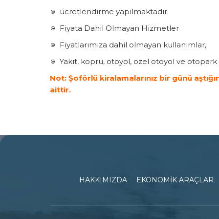
ücretlendirme yapılmaktadır.
Fiyata Dahil Olmayan Hizmetler
Fiyatlarımıza dahil olmayan kullanımlar,
Yakıt, köprü, otoyol, özel otoyol ve otopark ü
Not: Şoförlü kiralamalarınız bir günü aştı
aittir.
HAKKIMIZDA
EKONOMİK ARAÇLAR