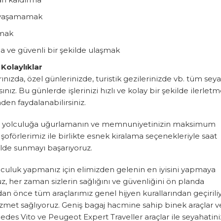
u yaşamamak
nmak
 ve güvenli bir şekilde ulaşmak
Kolaylıklar
ınızda, özel günlerinizde, turistik gezilerinizde vb. tüm sey
nız. Bu günlerde işlerinizi hızlı ve kolay bir şekilde ilerlet
nden faydalanabilirsiniz.
i bir yolculuğa uğurlamanın ve memnuniyetinizin maksimum
förlerimiz ile birlikte esnek kiralama seçenekleriyle saat
kilde sunmayı başarıyoruz.
olculuk yapmanız için elimizden gelenin en iyisini yapmaya
, her zaman sizlerin sağlığını ve güvenliğini ön planda
 önce tüm araçlarımız genel hijyen kurallarından geçiriliy
izmet sağlıyoruz. Geniş bagaj hacmine sahip binek araçlar v
des Vito ve Peugeot Expert Traveller araçlar ile seyahatini