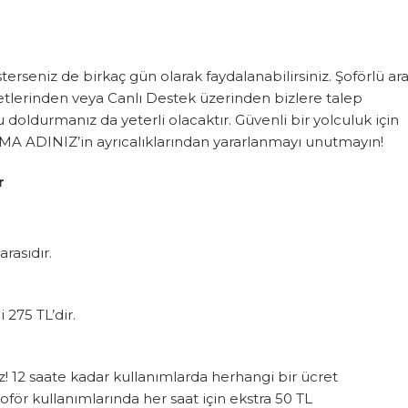
terseniz de birkaç gün olarak faydalanabilirsiniz. Şoförlü ar
etlerinden veya Canlı Destek üzerinden bizlere talep
 doldurmanız da yeterli olacaktır. Güvenli bir yolculuk için
RMA ADINIZ’in ayrıcalıklarından yararlanmayı unutmayın!
r
arasıdır.
 275 TL’dir.
z! 12 saate kadar kullanımlarda herhangi bir ücret
för kullanımlarında her saat için ekstra 50 TL