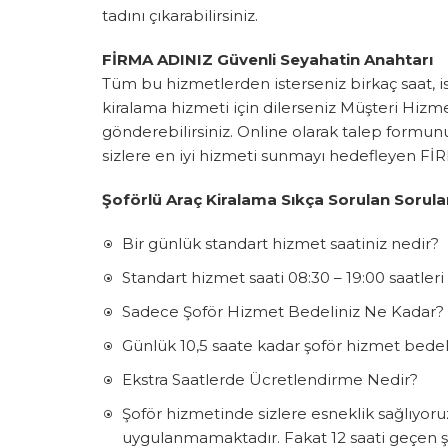
tadını çıkarabilirsiniz.
FİRMA ADINIZ Güvenli Seyahatin Anahtarı
Tüm bu hizmetlerden isterseniz birkaç saat, is
kiralama hizmeti için dilerseniz Müşteri Hizm
gönderebilirsiniz. Online olarak talep formunu
sizlere en iyi hizmeti sunmayı hedefleyen Fİ
Şoförlü Araç Kiralama Sıkça Sorulan Sorula
Bir günlük standart hizmet saatiniz nedir?
Standart hizmet saati 08:30 – 19:00 saatleri 
Sadece Şoför Hizmet Bedeliniz Ne Kadar?
Günlük 10,5 saate kadar şoför hizmet bedeli
Ekstra Saatlerde Ücretlendirme Nedir?
Şoför hizmetinde sizlere esneklik sağlıyoru
uygulanmamaktadır. Fakat 12 saati geçen şo