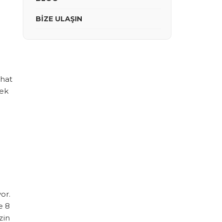
BİZE ULAŞIN
ahat
mek
or.
e 8
zin