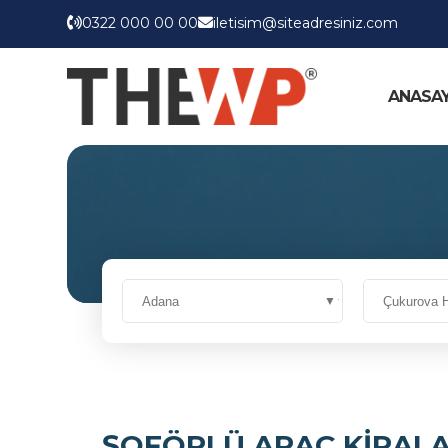
0322 000 00 00
iletisim@siteadresiniz.com
ANASA
ŞOFÖRLÜ ARAÇ KİRAL