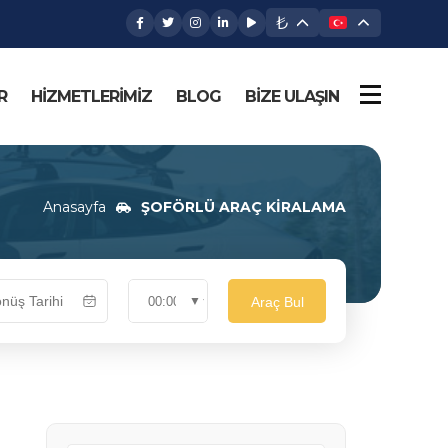
₺
R
HİZMETLERİMİZ
BLOG
BİZE ULAŞIN
Anasayfa
ŞOFÖRLÜ ARAÇ KİRALAMA
Araç Bul