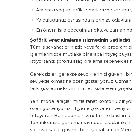
Aracınızı yoğun trafikte park etme sorun
Yolculuğunuz esnasında işlerinize odakla
En önemlisi gideceğiniz noktaya zamanında
Şoförlü Araç Kiralama Hizmetinin Sağladığı 
Tüm iş seyahatlerinizde veya farklı programlar
işlemlerinizde mutlaka bir araca ihtiyaç duyarsı
istiyorsanız, şoförlü araç kiralama seçenekleri
Gerek sizleri gerekse sevdiklerinizi güvenl
seviyede olmasına özen gösteriyoruz. Uzman şo
farkı göz etmeksizin hizmeti sizlere en iyi şe
Yeni model araçlarımızla rahat konforlu bir y
özen gösteriyoruz. Hijyene çok önem veriyoruz
tutuyoruz. Bu nedenle hizmetimize başlamadan
Tercihlerinize göre marka/model araçlar ile h
yolcuya kadar güvenli bir seyahat sunan Merce