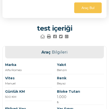
Araç Bul
test içeriği
Araç
Bilgileri
Marka
Yakıt
Alfa Romeo
Benzin
Vites
Renk
Manuel
Beyaz
Günlük KM
Bloke Tutarı
1.000
500 KM
₺
Ehliyet Yaşı
Yaş Sınırı