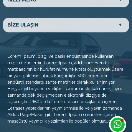
HAKKIMIZDA
EKONOMİK ARAÇLAR
BİZE ULAŞIN
LÜKS ARAÇLAR
TİCARİ ARAÇLAR
SATILIK ARAÇLAR
BANKA HESAPLARIMIZ
BİZE ULAŞIN
ADRES
Firmanıza ait ulaşım ve iletişim bilgilerini tema paneli,
Lorem Ipsum, dizgi ve baskı endüstrisinde kullanılan
firma bilgileri sayfasından yönetebilirsiniz.
mıgır metinlerdir. Lorem Ipsum, adı bilinmeyen bir
matbaacının bir hurufat numune kitabı oluşturmak üzere
bir yazı galerisini alarak karıştırdığı 1500'lerden beri
ÇALIŞMA SAATLERİ
endüstri standardı sahte metinler olarak kullanılmıştır.
Hafta içi : 09:00 - 18:00
Beşyüz yıl boyunca varlığını sürdürmekle kalmamış, aynı
Hafta sonu : 10:00 - 15:00
zamanda pek değişmeden elektronik dizgiye de
sıçramıştır. 1960'larda Lorem Ipsum pasajları da içeren
Letraset yapraklarının yayınlanması ile ve yakın zamanda
İLETİŞİM
Aldus PageMaker gibi Lorem Ipsum sürümleri içeren
0322 000 00 00
masaüstü yayıncılık yazılımları ile popüler olmuştur.
iletisim@siteadresiniz.com