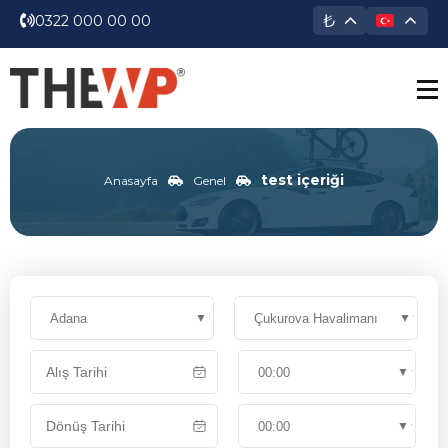
₺
0322 000 00 00
test içeriği
Anasayfa
Genel