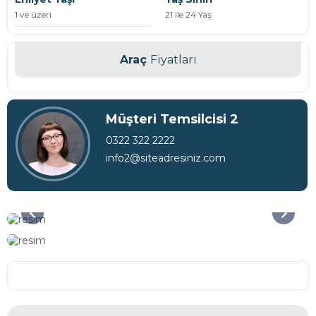
1 ve üzeri
21 ile 24 Yaş
Araç
Fiyatları
Müşteri Temsilcisi 2
0322 322 2222
info2@siteadresiniz.com