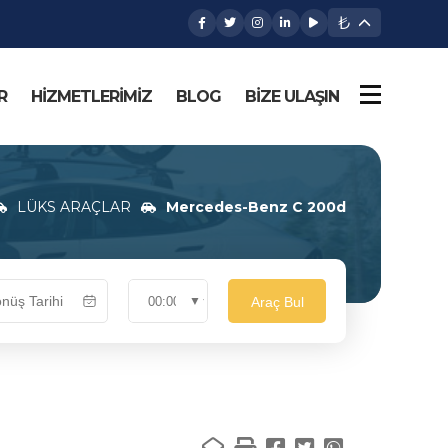
₺
R
HİZMETLERİMİZ
BLOG
BİZE ULAŞIN
LÜKS ARAÇLAR
Mercedes-Benz C 200d
Araç Bul