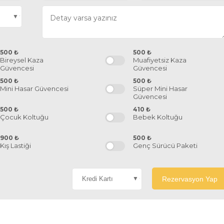
500
₺
500
₺
Bireysel Kaza
Muafiyetsiz Kaza
Güvencesi
Güvencesi
500
₺
500
₺
Mini Hasar Güvencesi
Süper Mini Hasar
Güvencesi
500
₺
410
₺
Çocuk Koltuğu
Bebek Koltuğu
900
₺
500
₺
Kış Lastiği
Genç Sürücü Paketi
Rezervasyon Yap