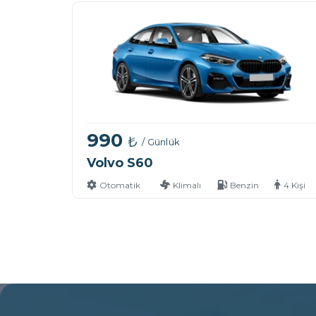
990
₺
/ Günlük
Volvo S60
Otomatik
Klimalı
Benzin
4 Kişi