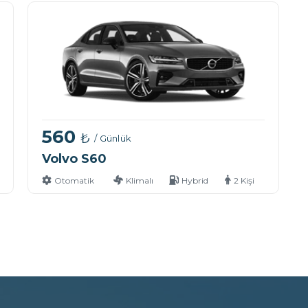
560
₺
/ Günlük
Volvo S60
Otomatik
Klimalı
Hybrid
2 Kişi