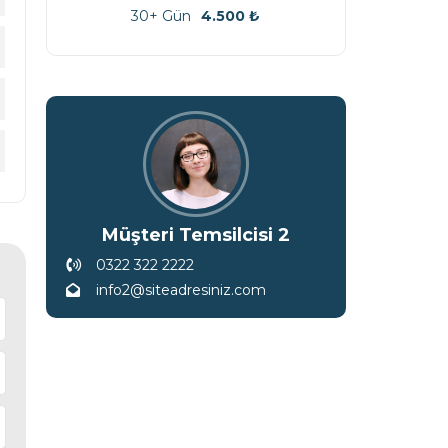
30+ Gün
4.500
₺
Mü
0322
info
Müşteri Temsilcisi 2
0322 322 2222
info2@siteadresiniz.com