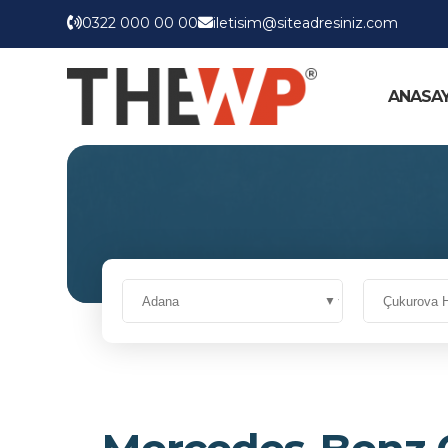
0322 000 00 00
iletisim@siteadresiniz.com
ANASA