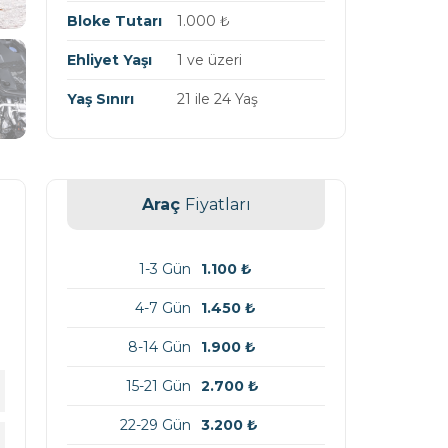
Bloke Tutarı
1.000
₺
Ehliyet Yaşı
1 ve üzeri
Yaş Sınırı
21 ile 24 Yaş
Araç
Fiyatları
1-3 Gün
1.100
₺
4-7 Gün
1.450
₺
8-14 Gün
1.900
₺
15-21 Gün
2.700
₺
22-29 Gün
3.200
₺