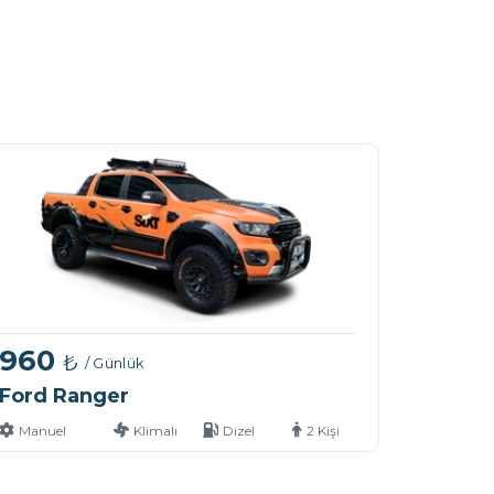
960
₺
/ Günlük
Ford Ranger
Manuel
Klimalı
Dizel
2 Kişi