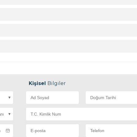
emsilcisi 3
Müşteri Temsilcisi 1
3
0322 311 1111
Kişisel
Bilgiler
resiniz.com
info@siteadresiniz.com