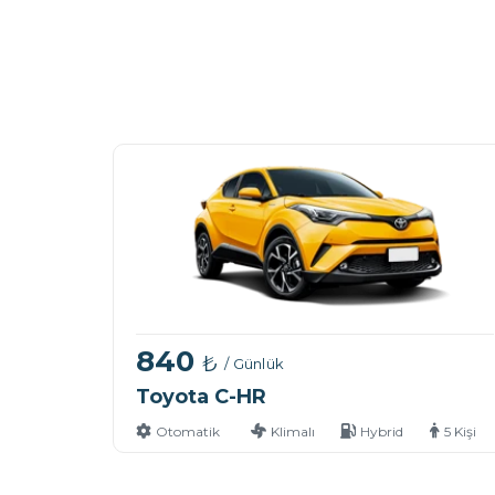
840
₺
/ Günlük
Toyota C-HR
Otomatik
Klimalı
Hybrid
5 Kişi