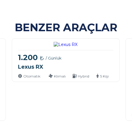
BENZER ARAÇLAR
1.200
₺
/ Günlük
Lexus RX
Otomatik
Klimalı
Hybrid
5 Kişi