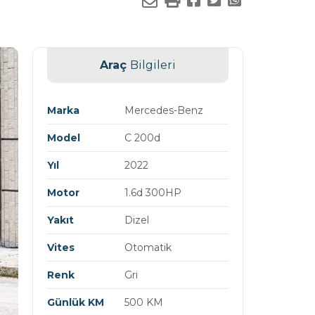
Araç
Bilgileri
Marka
Mercedes-Benz
Model
C 200d
Yıl
2022
Motor
1.6d 300HP
Yakıt
Dizel
Vites
Otomatik
Renk
Gri
Günlük KM
500 KM