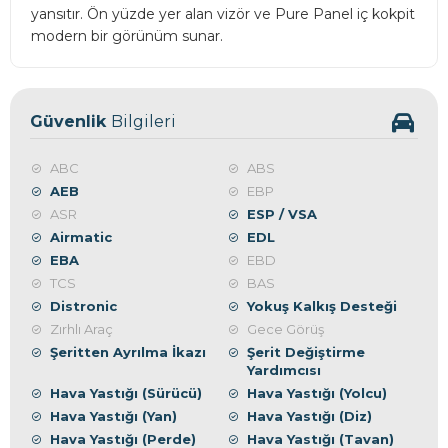
yansıtır. Ön yüzde yer alan vizör ve Pure Panel iç kokpit
modern bir görünüm sunar.
Güvenlik
Bilgileri
ABC
ABS
AEB
EBP
ASR
ESP / VSA
Airmatic
EDL
EBA
EBD
TCS
BAS
Distronic
Yokuş Kalkış Desteği
Zırhlı Araç
Gece Görüş
Şeritten Ayrılma İkazı
Şerit Değiştirme
Yardımcısı
Hava Yastığı (Sürücü)
Hava Yastığı (Yolcu)
Hava Yastığı (Yan)
Hava Yastığı (Diz)
Hava Yastığı (Perde)
Hava Yastığı (Tavan)