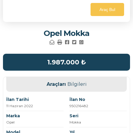
Araç Bul
Opel Mokka
1.987.000
₺
Araçları
Bilgileri
İlan Tarihi
İlan No
11 Haziran 2022
950216482
Marka
Seri
Opel
Mokka
Model
Yıl