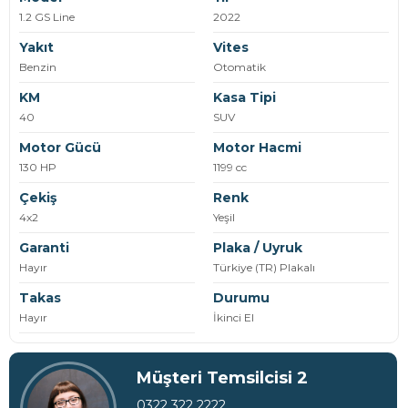
1.2 GS Line
2022
Yakıt
Vites
Benzin
Otomatik
KM
Kasa Tipi
40
SUV
Motor Gücü
Motor Hacmi
130 HP
1199 cc
Çekiş
Renk
4x2
Yeşil
Garanti
Plaka / Uyruk
Hayır
Türkiye (TR) Plakalı
Takas
Durumu
Hayır
İkinci El
Müşteri Temsilcisi 2
0322 322 2222