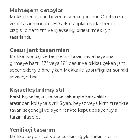
Muhteşem detaylar
Mokka her açıdan heyecan verici görünür. Opel imzalı
vizör tasarımından LED arka stoplara kadar her bir
çizgisi; dinamizm ve işlevselliği birleştirmek için
tasarlandı.
Cesur jant tasarımları
Mokka, sıra dışı ve benzersiz tasarımıyla hayatına
girmeye hazır. 17” veya 18” cesur ve dikkat çeken jant
seçenekleriyle öne çıkan Mokka ile sportifliği bir sonraki
seviyeye taşı.
Ki̇şi̇selleşti̇ri̇lmi̇ş sti̇l
Farklı kişiselleştirme seçenekleriyle kalabalıklar
arasından kolayca sıyrıl! Siyah, beyaz veya kırmızı renkte
tavan seçeneği ve siyah renkte kaput opsiyonuyla
tarzını ifade et.
Yeni̇li̇kçi̇ tasarım
Mokka, özgün, saf ve cesur kimliğiyle farkını her an