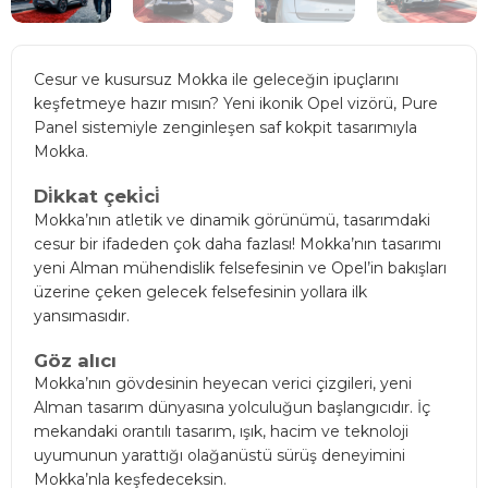
Cesur ve kusursuz Mokka ile geleceğin ipuçlarını
keşfetmeye hazır mısın? Yeni ikonik Opel vizörü, Pure
Panel sistemiyle zenginleşen saf kokpit tasarımıyla
Mokka.
Di̇kkat çeki̇ci̇
Mokka’nın atletik ve dinamik görünümü, tasarımdaki
cesur bir ifadeden çok daha fazlası! Mokka’nın tasarımı
yeni Alman mühendislik felsefesinin ve Opel’in bakışları
üzerine çeken gelecek felsefesinin yollara ilk
yansımasıdır.
Göz alıcı
Mokka’nın gövdesinin heyecan verici çizgileri, yeni
Alman tasarım dünyasına yolculuğun başlangıcıdır. İç
mekandaki orantılı tasarım, ışık, hacim ve teknoloji
uyumunun yarattığı olağanüstü sürüş deneyimini
Mokka’nla keşfedeceksin.