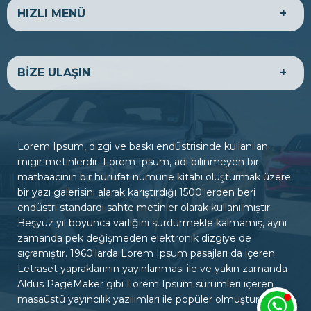
Isıtmalı Direksiyon
Koltuklar (Elektrikli)
CD Değiştirici
Arka Eğlence Paketi
HIZLI MENÜ
Alaşımlı Jant
Sunroof
Koltuklar (Hafızalı)
Koltuklar (Katlanır)
DVD Değiştirici
Panoramik Cam Tavan
Yağmur Sensörü
Koltuklar (Ön Isıtmalı)
Koltuklar (Arka Isıtmalı)
Arka Cam Buz Çözücü
Panoramik Ön Cam
Koltuklar (Soğutmalı)
Hız Sabitleyici
HAKKIMIZDA
EKONOMİK ARAÇLAR
Romörk Çeki Demiri
Akıllı Bagaj Kapağı
Adaptive Cruise Control
Soğutmalı Torpido
BİZE ULAŞIN
LÜKS ARAÇLAR
TİCARİ ARAÇLAR
Yol Bilgisayarı
Krom Kaplama
SATILIK ARAÇLAR
BANKA HESAPLARIMIZ
Ahşap Kaplama
Head-up Display
Start / Stop
Geri Görüş Kamerası
BİZE ULAŞIN
ADRES
Ön Görüş Kamerası
3. Sıra Koltuk
Firmanıza ait ulaşım ve iletişim bilgilerini tema paneli,
Lorem Ipsum, dizgi ve baskı endüstrisinde kullanılan
firma bilgileri sayfasından yönetebilirsiniz.
mıgır metinlerdir. Lorem Ipsum, adı bilinmeyen bir
matbaacının bir hurufat numune kitabı oluşturmak üzere
bir yazı galerisini alarak karıştırdığı 1500'lerden beri
ÇALIŞMA SAATLERİ
endüstri standardı sahte metinler olarak kullanılmıştır.
Hafta içi : 09:00 - 18:00
Beşyüz yıl boyunca varlığını sürdürmekle kalmamış, aynı
Hafta sonu : 10:00 - 15:00
zamanda pek değişmeden elektronik dizgiye de
sıçramıştır. 1960'larda Lorem Ipsum pasajları da içeren
Letraset yapraklarının yayınlanması ile ve yakın zamanda
İLETİŞİM
Aldus PageMaker gibi Lorem Ipsum sürümleri içeren
0322 000 00 00
masaüstü yayıncılık yazılımları ile popüler olmuştur.
iletisim@siteadresiniz.com