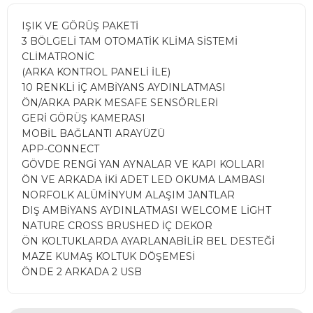
IŞIK VE GÖRÜŞ PAKETİ
3 BÖLGELİ TAM OTOMATİK KLİMA SİSTEMİ
CLİMATRONİC
(ARKA KONTROL PANELİ İLE)
10 RENKLİ İÇ AMBİYANS AYDINLATMASI
ÖN/ARKA PARK MESAFE SENSÖRLERİ
GERİ GÖRÜŞ KAMERASI
MOBİL BAĞLANTI ARAYÜZÜ
APP-CONNECT
GÖVDE RENGİ YAN AYNALAR VE KAPI KOLLARI
ÖN VE ARKADA İKİ ADET LED OKUMA LAMBASI
NORFOLK ALÜMİNYUM ALAŞIM JANTLAR
DIŞ AMBİYANS AYDINLATMASI WELCOME LİGHT
NATURE CROSS BRUSHED İÇ DEKOR
ÖN KOLTUKLARDA AYARLANABİLİR BEL DESTEĞİ
MAZE KUMAŞ KOLTUK DÖŞEMESİ
ÖNDE 2 ARKADA 2 USB