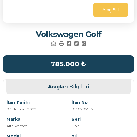
Araç Bul
Volkswagen Golf
785.000
₺
Araçları
Bilgileri
İlan Tarihi
İlan No
07 Haziran 2022
1030202952
Marka
Seri
Alfa Romeo
Golf
Model
Yıl