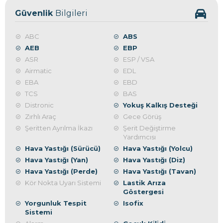
Güvenlik
Bilgileri
ABC
ABS
AEB
EBP
ASR
ESP / VSA
Airmatic
EDL
EBA
EBD
TCS
BAS
Distronic
Yokuş Kalkış Desteği
Zırhlı Araç
Gece Görüş
Şeritten Ayrılma İkazı
Şerit Değiştirme
Yardımcısı
Hava Yastığı (Sürücü)
Hava Yastığı (Yolcu)
Hava Yastığı (Yan)
Hava Yastığı (Diz)
Hava Yastığı (Perde)
Hava Yastığı (Tavan)
Kör Nokta Uyarı Sistemi
Lastik Arıza
Göstergesi
Yorgunluk Tespit
Isofix
Sistemi