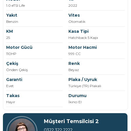
1.0 eTSI Life
2022
Yakıt
Vites
Benzin
Otomatik
KM
Kasa Tipi
25
Hatchback 5 Kapı
Motor Gücü
Motor Hacmi
110HP
999 CC
Çekiş
Renk
Önden Çekiş
Beyaz
Garanti
Plaka / Uyruk
Evet
Türkiye (TR) Plakalı
Takas
Durumu
Hayır
İkinci El
Müşteri Temsilcisi 2
0322 322 2222