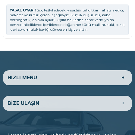
YASAL UYARI!
Suç teşkil edecek, yasadışı, tehditkar, rahatsız edici,
hakaret ve küfür içeren, aşağılayıcı, küçük düşürücü, kaba,
pornografik, ahlaka aykırı, kişilik haklarına zarar verici ya da
benzeri niteliklerde içeriklerden doğan her türlü mali, hukuki, cezai,
idari sorumluluk içeriği gönderen kişiye aittir.
HIZLI MENÜ
HAKKIMIZDA
EKONOMİK ARAÇLAR
BİZE ULAŞIN
LÜKS ARAÇLAR
TİCARİ ARAÇLAR
SATILIK ARAÇLAR
BANKA HESAPLARIMIZ
BİZE ULAŞIN
ADRES
Firmanıza ait ulaşım ve iletişim bilgilerini tema paneli,