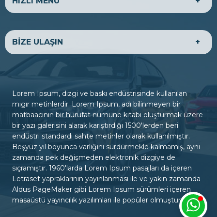
HIZLI MENÜ
HAKKIMIZDA
EKONOMİK ARAÇLAR
BİZE ULAŞIN
LÜKS ARAÇLAR
TİCARİ ARAÇLAR
SATILIK ARAÇLAR
BANKA HESAPLARIMIZ
BİZE ULAŞIN
ADRES
Firmanıza ait ulaşım ve iletişim bilgilerini tema paneli,
Lorem Ipsum, dizgi ve baskı endüstrisinde kullanılan
firma bilgileri sayfasından yönetebilirsiniz.
mıgır metinlerdir. Lorem Ipsum, adı bilinmeyen bir
matbaacının bir hurufat numune kitabı oluşturmak üzere
bir yazı galerisini alarak karıştırdığı 1500'lerden beri
ÇALIŞMA SAATLERİ
endüstri standardı sahte metinler olarak kullanılmıştır.
Hafta içi : 09:00 - 18:00
Beşyüz yıl boyunca varlığını sürdürmekle kalmamış, aynı
Hafta sonu : 10:00 - 15:00
zamanda pek değişmeden elektronik dizgiye de
sıçramıştır. 1960'larda Lorem Ipsum pasajları da içeren
Letraset yapraklarının yayınlanması ile ve yakın zamanda
İLETİŞİM
Aldus PageMaker gibi Lorem Ipsum sürümleri içeren
0322 000 00 00
masaüstü yayıncılık yazılımları ile popüler olmuştur.
iletisim@siteadresiniz.com