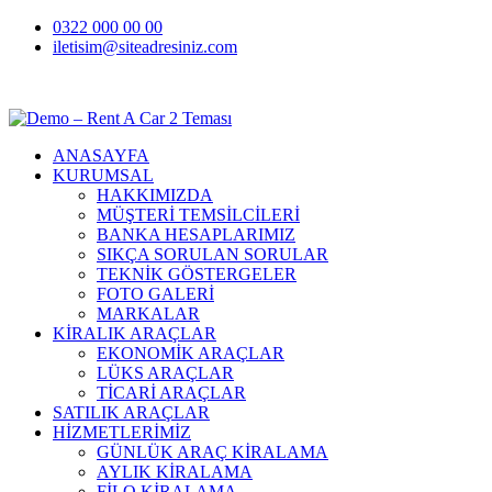
0322 000 00 00
iletisim@siteadresiniz.com
₺
ANASAYFA
KURUMSAL
HAKKIMIZDA
MÜŞTERİ TEMSİLCİLERİ
BANKA HESAPLARIMIZ
SIKÇA SORULAN SORULAR
TEKNİK GÖSTERGELER
FOTO GALERİ
MARKALAR
KİRALIK ARAÇLAR
EKONOMİK ARAÇLAR
LÜKS ARAÇLAR
TİCARİ ARAÇLAR
SATILIK ARAÇLAR
HİZMETLERİMİZ
GÜNLÜK ARAÇ KİRALAMA
AYLIK KİRALAMA
FİLO KİRALAMA