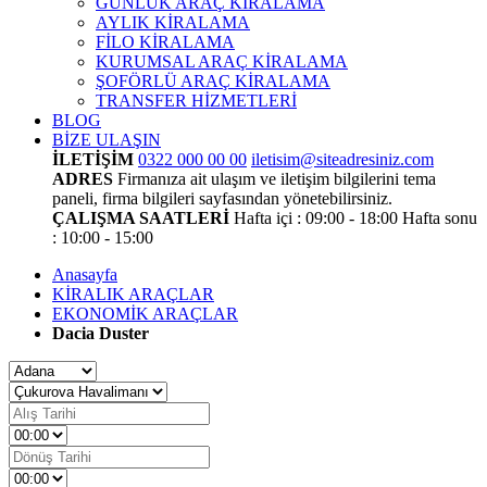
GÜNLÜK ARAÇ KİRALAMA
AYLIK KİRALAMA
FİLO KİRALAMA
KURUMSAL ARAÇ KİRALAMA
ŞOFÖRLÜ ARAÇ KİRALAMA
TRANSFER HİZMETLERİ
BLOG
BİZE ULAŞIN
İLETİŞİM
0322 000 00 00
iletisim@siteadresiniz.com
ADRES
Firmanıza ait ulaşım ve iletişim bilgilerini tema
paneli, firma bilgileri sayfasından yönetebilirsiniz.
ÇALIŞMA SAATLERİ
Hafta içi : 09:00 - 18:00
Hafta sonu
: 10:00 - 15:00
Anasayfa
KİRALIK ARAÇLAR
EKONOMİK ARAÇLAR
Dacia Duster