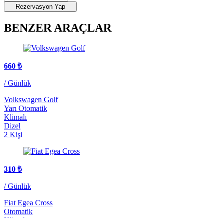
Rezervasyon Yap
BENZER ARAÇLAR
660
₺
/ Günlük
Volkswagen Golf
Yarı Otomatik
Klimalı
Dizel
2 Kişi
310
₺
/ Günlük
Fiat Egea Cross
Otomatik