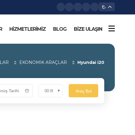
₺
R
HİZMETLERİMİZ
BLOG
BİZE ULAŞIN
ÇLAR
EKONOMİK ARAÇLAR
Hyundai i20
Araç Bul