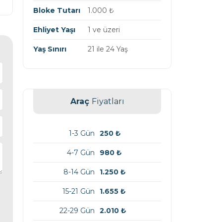
Bloke Tutarı
1.000
₺
Ehliyet Yaşı
1 ve üzeri
Yaş Sınırı
21 ile 24 Yaş
Araç
Fiyatları
1-3 Gün
250
₺
4-7 Gün
980
₺
8-14 Gün
1.250
₺
15-21 Gün
1.655
₺
22-29 Gün
2.010
₺