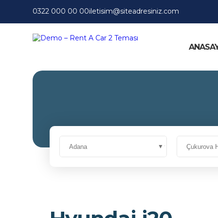
0322 000 00 00
iletisim@siteadresiniz.com
ANASA