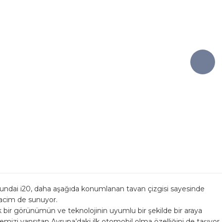
undai i20, daha aşağıda konumlanan tavan çizgisi sayesinde
hacim de sunuyor.
k bir görünümün ve teknolojinin uyumlu bir şekilde bir araya
femizi yansıtan Avrupa’daki ilk otomobil olma özelliğini de taşıyor.