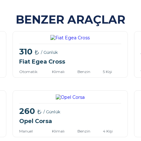
BENZER ARAÇLAR
310
₺
/ Günlük
Fiat Egea Cross
Otomatik
Klimalı
Benzin
5 Kişi
260
₺
/ Günlük
Opel Corsa
Manuel
Klimalı
Benzin
4 Kişi