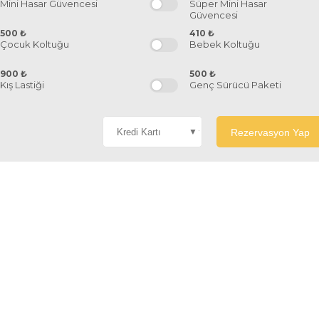
Mini Hasar Güvencesi
Süper Mini Hasar
Güvencesi
500
₺
410
₺
Çocuk Koltuğu
Bebek Koltuğu
900
₺
500
₺
Kış Lastiği
Genç Sürücü Paketi
Rezervasyon Yap