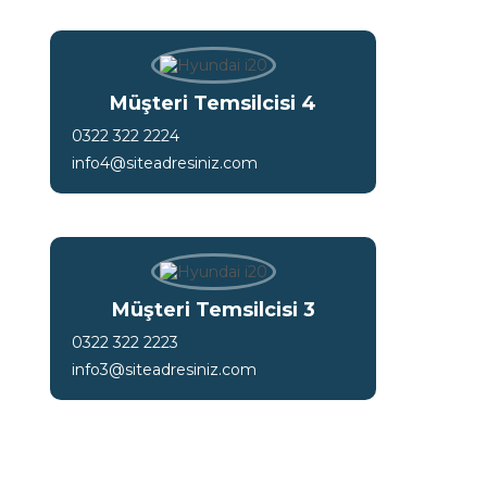
Müşteri Temsilcisi 4
0322 322 2224
info4@siteadresiniz.com
Müşteri Temsilcisi 3
0322 322 2223
info3@siteadresiniz.com