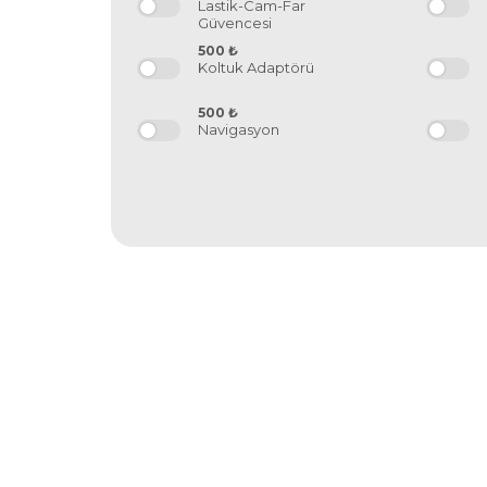
Lastik-Cam-Far
Güvencesi
500
₺
Koltuk Adaptörü
500
₺
Navigasyon