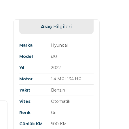
Araç
Bilgileri
Marka
Hyundai
Model
i20
Yıl
2022
Motor
1.4 MPI 134 HP
Yakıt
Benzin
Vites
Otomatik
Renk
Gri
Günlük KM
500 KM