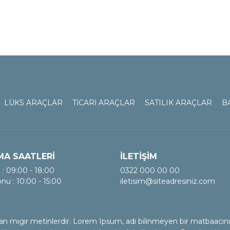
LÜKS ARAÇLAR
TİCARİ ARAÇLAR
SATILIK ARAÇLAR
B
MA SAATLERİ
İLETİŞİM
i : 09:00 - 18:00
0322 000 00 00
nu : 10:00 - 15:00
iletisim@siteadresiniz.com
lan mıgır metinlerdir. Lorem Ipsum, adı bilinmeyen bir matbaacın