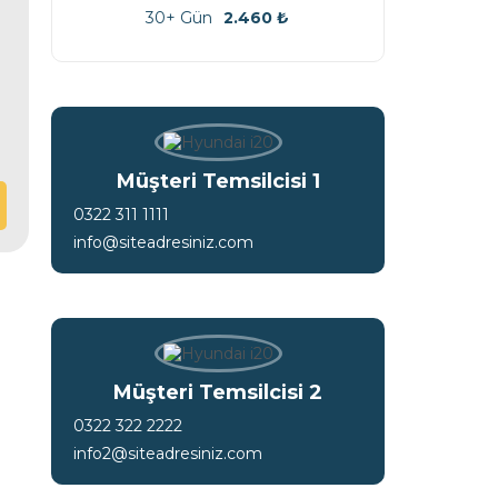
30+ Gün
2.460
₺
Müşteri Temsilcisi 1
0322 311 1111
info@siteadresiniz.com
Müşteri Temsilcisi 2
0322 322 2222
info2@siteadresiniz.com